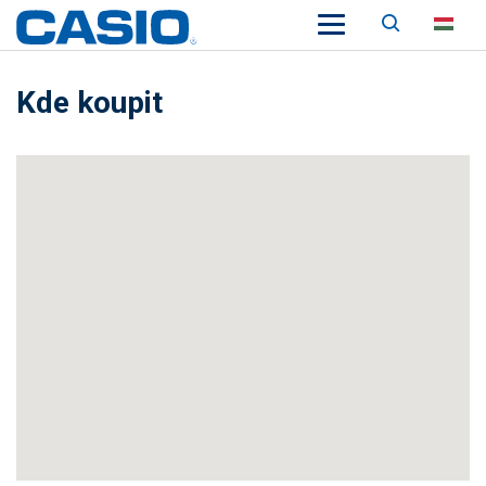
Keresés
HU
Kde koupit