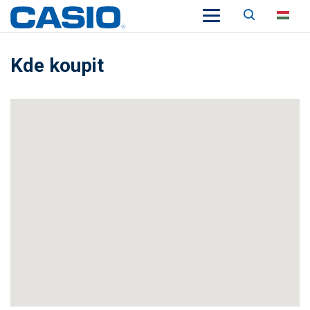
Keresés
HU
Kde koupit