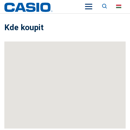
Keresés
HU
Kde koupit