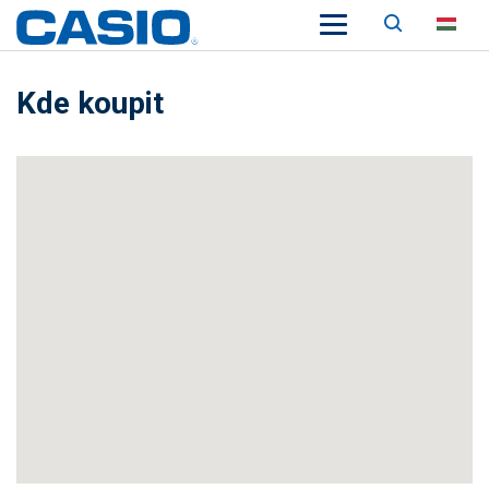
Keresés
HU
Kde koupit