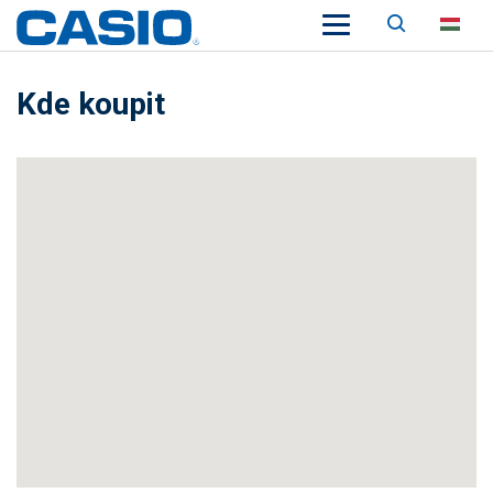
Keresés
HU
Kde koupit