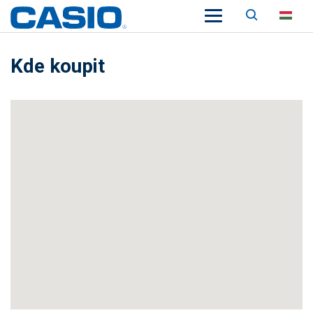
Keresés
HU
Kde koupit