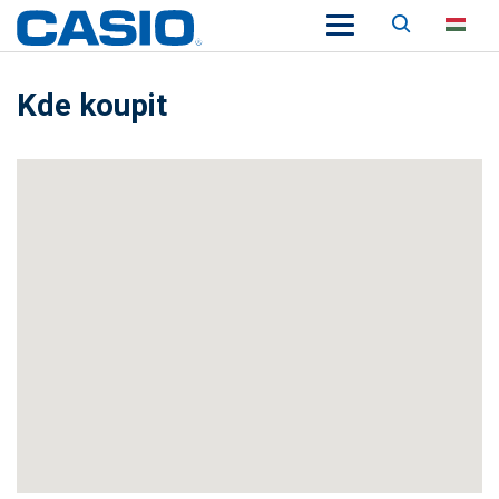
Keresés
HU
Kde koupit