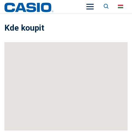
Keresés
HU
Kde koupit