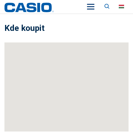
Keresés
HU
Kde koupit