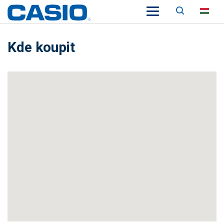
Keresés
HU
Kde koupit