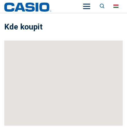
Keresés
HU
Kde koupit