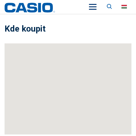
Keresés
HU
Kde koupit