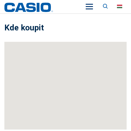
Keresés
HU
Kde koupit