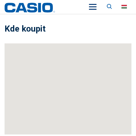
Keresés
HU
Kde koupit