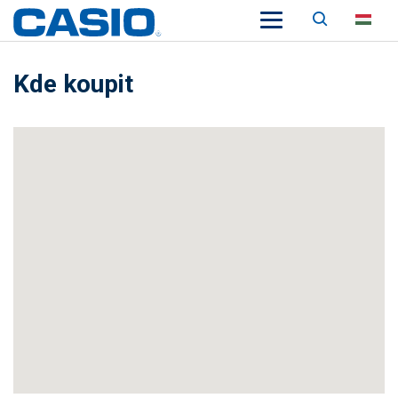
Keresés
HU
Kde koupit