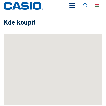
Keresés
HU
Kde koupit