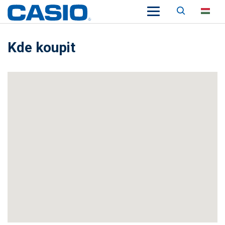
Keresés
HU
Kde koupit