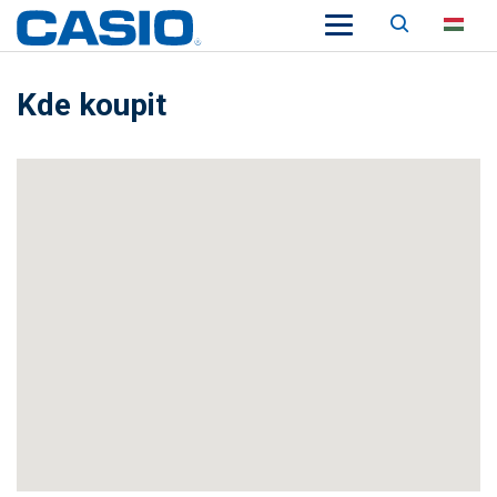
Keresés
HU
Kde koupit