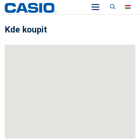
Keresés
HU
Kde koupit