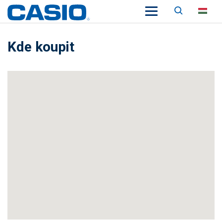
Keresés
HU
Kde koupit