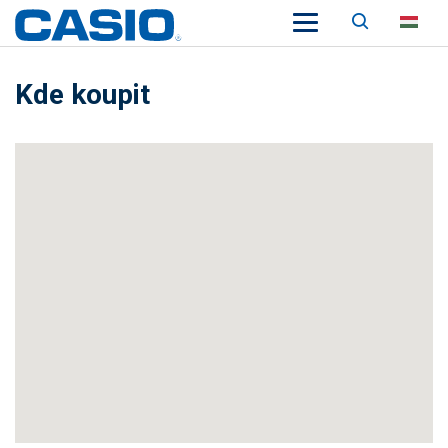
Keresés
HU
Kde koupit