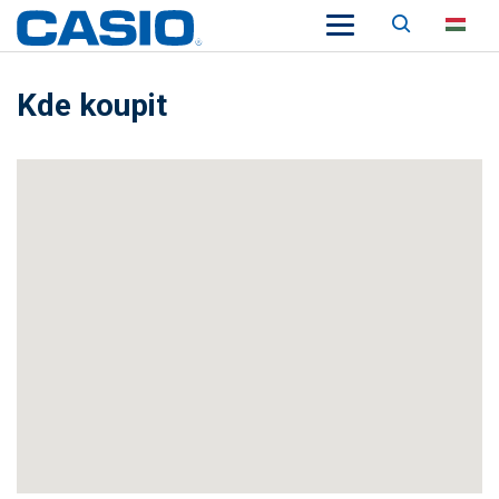
Keresés
HU
Kde koupit