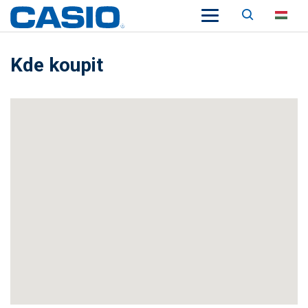
Keresés
HU
Kde koupit