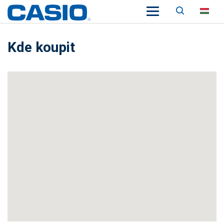
Keresés
HU
Kde koupit