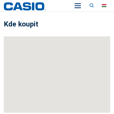
Keresés
HU
Kde koupit