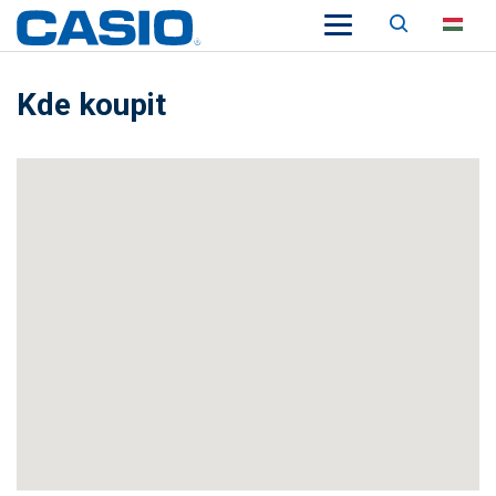
Keresés
HU
Kde koupit