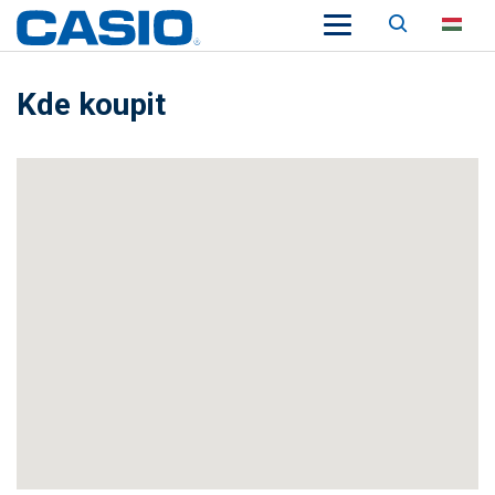
Keresés
HU
Kde koupit