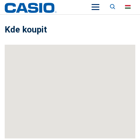
Keresés
HU
Kde koupit