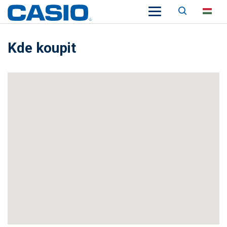
Keresés
HU
Kde koupit