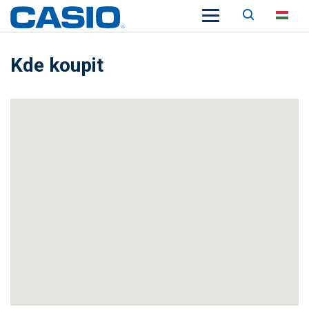
Keresés
HU
Kde koupit