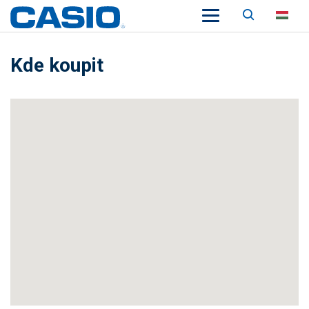
Keresés
HU
Kde koupit