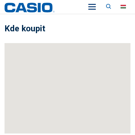
Keresés
HU
Kde koupit