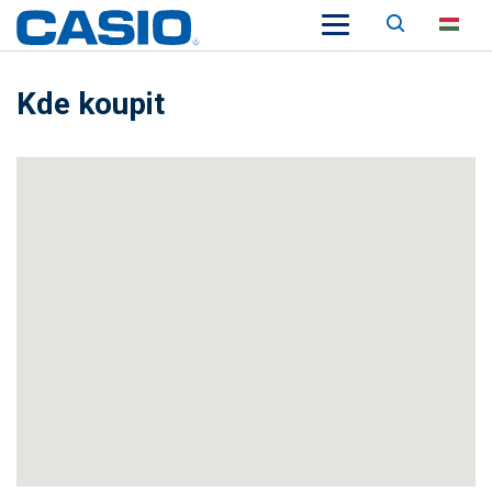
Keresés
HU
Kde koupit