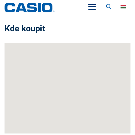
Keresés
HU
Kde koupit