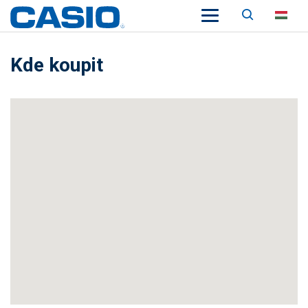
Keresés
HU
Kde koupit