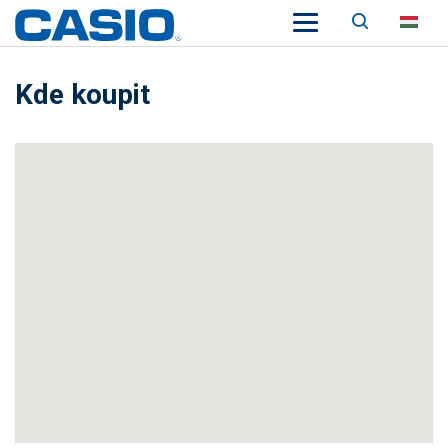
Keresés
HU
Kde koupit