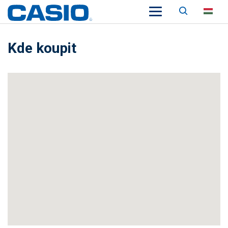
Keresés
HU
Kde koupit