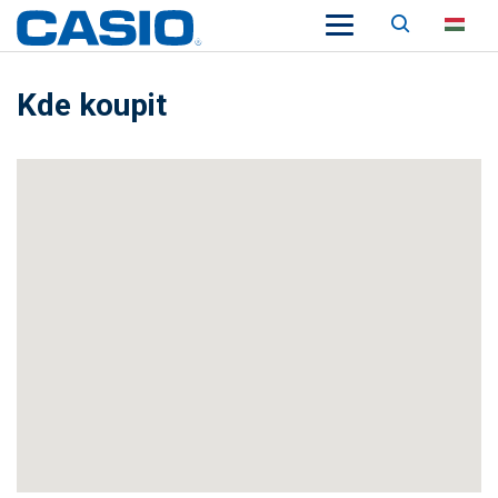
Keresés
HU
Kde koupit