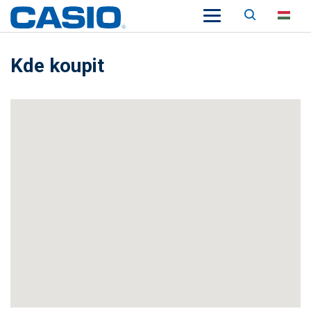
Keresés
HU
Kde koupit