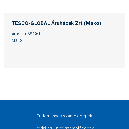
TESCO-GLOBAL Áruházak Zrt (Makó)
Aradi út 6529/1
Makó
Tudományos számológépek
Irodai és üzleti számológépek