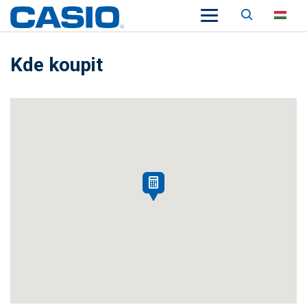
Keresés
HU
Kde koupit