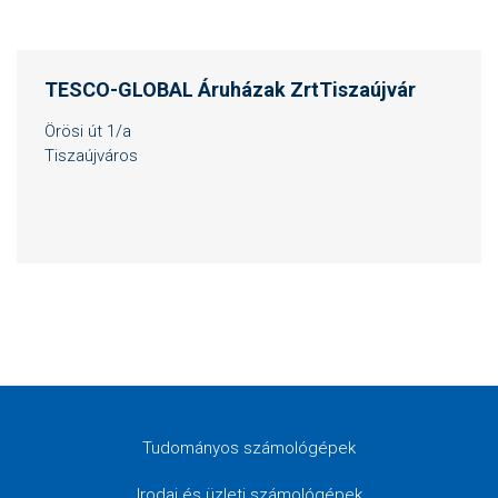
TESCO-GLOBAL Áruházak ZrtTiszaújvár
Örösi út 1/a
Tiszaújváros
Tudományos számológépek
Irodai és üzleti számológépek