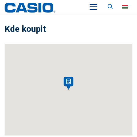
Keresés
HU
Kde koupit