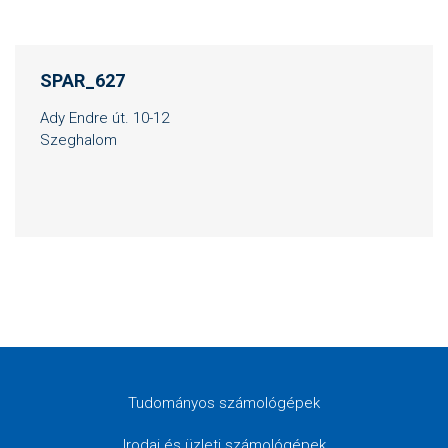
SPAR_627
Ady Endre út. 10-12
Szeghalom
Tudományos számológépek
Irodai és üzleti számológépek