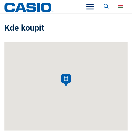
Keresés
HU
Kde koupit