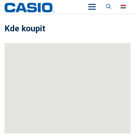
Keresés
HU
Kde koupit