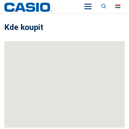
Keresés
HU
Kde koupit