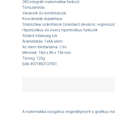
240 integrált matematikai funkció
Törtszámítás
Variációk és kombinációk
Koordináták átalakítása
Statisztikai számítások (standard deviáció, regresszió
Hiperbolikus és inverz hiperbolikus funkciók
Szilárd műanyag tok
Áramellátás: 1xAA elem
Az elem élettartama: 2 év
Méretek: 18,6 x 85 x 156 mm
Tömeg: 125g
EAN 4971850137931
A matematika vizsgához engedélyezett a grafikus mó