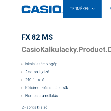
TERMÉKEK
I
FX 82 MS
CasioKalkulacky.Product.D
Iskolai számológép
2-soros kijelző
240 funkció
Kétdimenziós statisztikák
Elemes áramellátás
2 - soros kijelző