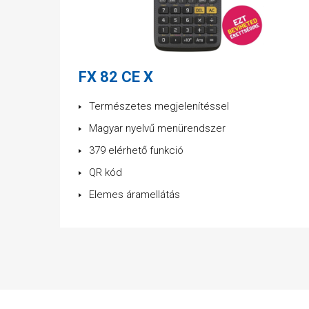
FX 82 CE X
Természetes megjelenítéssel
Magyar nyelvű menürendszer
379 elérhető funkció
QR kód
Elemes áramellátás