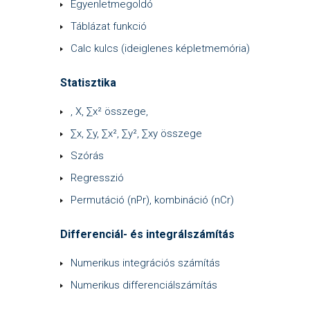
Egyenletmegoldó
Táblázat funkció
Calc kulcs (ideiglenes képletmemória)
Statisztika
, X, ∑x² összege,
∑x, ∑y, ∑x², ∑y², ∑xy összege
Szórás
Regresszió
Permutáció (nPr), kombináció (nCr)
Differenciál- és integrálszámítás
Numerikus integrációs számítás
Numerikus differenciálszámítás