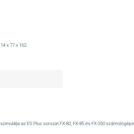
4 x 77 x 162
szimulálja az ES Plus sorozat FX-82, FX-85 és FX-350 számológépei