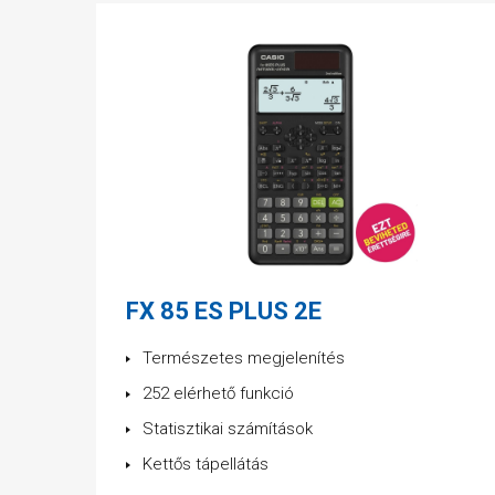
FX 85 ES PLUS 2E
Természetes megjelenítés
252 elérhető funkció
Statisztikai számítások
Kettős tápellátás