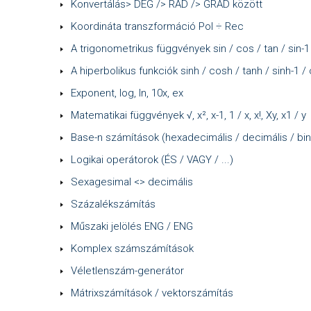
Konvertálás> DEG /> RAD /> GRAD között
Koordináta transzformáció Pol ÷ Rec
A trigonometrikus függvények sin / cos / tan / sin-1 
A hiperbolikus funkciók sinh / cosh / tanh / sinh-1 /
Exponent, log, In, 10x, ex
Matematikai függvények √, x², x-1, 1 / x, x!, Xy, x1 / y
Base-n számítások (hexadecimális / decimális / binár
Logikai operátorok (ÉS / VAGY / ...)
Sexagesimal <> decimális
Százalékszámítás
Műszaki jelölés ENG / ENG
Komplex számszámítások
Véletlenszám-generátor
Mátrixszámítások / vektorszámítás