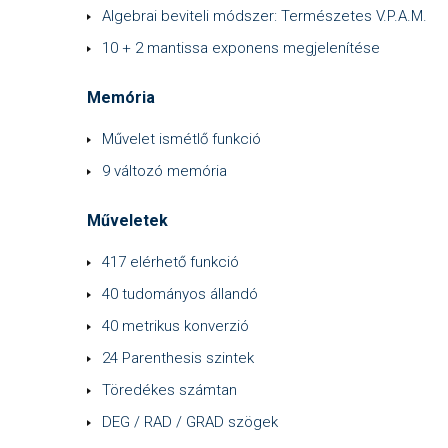
Algebrai beviteli módszer: Természetes V.P.A.M.
10 + 2 mantissa exponens megjelenítése
Memória
Művelet ismétlő funkció
9 változó memória
Műveletek
417 elérhető funkció
40 tudományos állandó
40 metrikus konverzió
24 Parenthesis szintek
Töredékes számtan
DEG / RAD / GRAD szögek