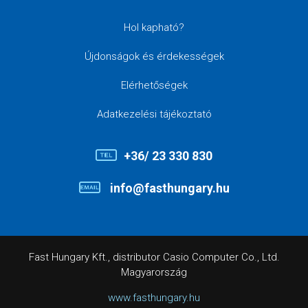
Hol kapható?
Újdonságok és érdekességek
Elérhetőségek
Adatkezelési tájékoztató
+36/ 23 330 830
info@fasthungary.hu
Fast Hungary Kft., distributor Casio Computer Co., Ltd.
Magyarország
www.fasthungary.hu