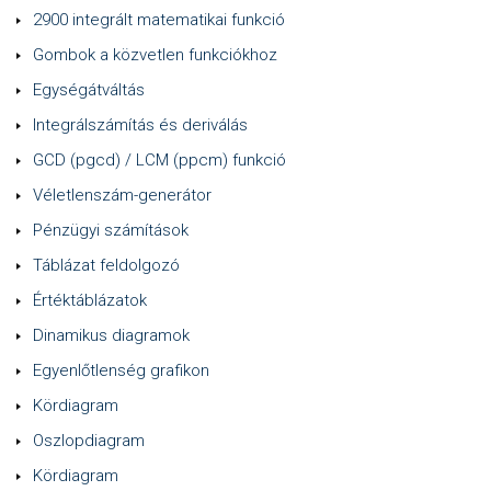
2900 integrált matematikai funkció
Gombok a közvetlen funkciókhoz
Egységátváltás
Integrálszámítás és deriválás
GCD (pgcd) / LCM (ppcm) funkció
Véletlenszám-generátor
Pénzügyi számítások
Táblázat feldolgozó
Értéktáblázatok
Dinamikus diagramok
Egyenlőtlenség grafikon
Kördiagram
Oszlopdiagram
Kördiagram