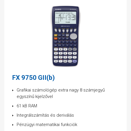
FX 9750 GII(b)
Grafikai számológép extra nagy 8 számjegyű
egyszínű kijelzővel
61 kB RAM
Integrálszámítás és deriválás
Pénzügyi matematikai funkciók