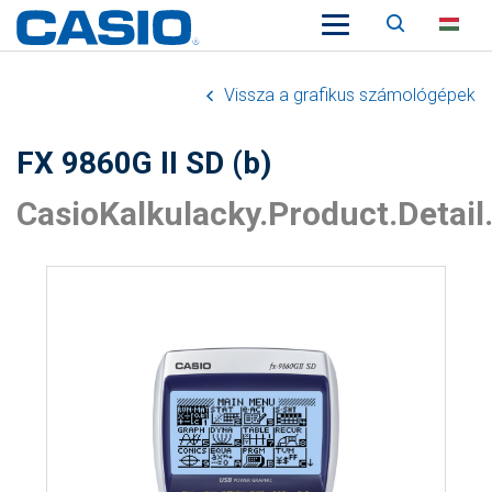
Keresés
HU
Vissza a grafikus számológépek
FX 9860G II SD (b)
CasioKalkulacky.Product.Detail