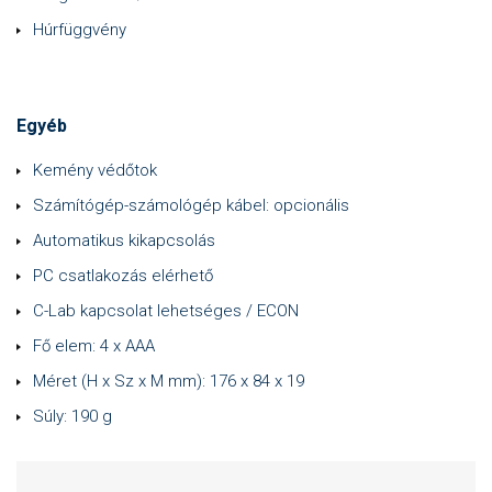
Húrfüggvény
Egyéb
Kemény védőtok
Számítógép-számológép kábel: opcionális
Automatikus kikapcsolás
PC csatlakozás elérhető
C-Lab kapcsolat lehetséges / ECON
Fő elem: 4 x AAA
Méret (H x Sz x M mm): 176 x 84 x 19
Súly: 190 g