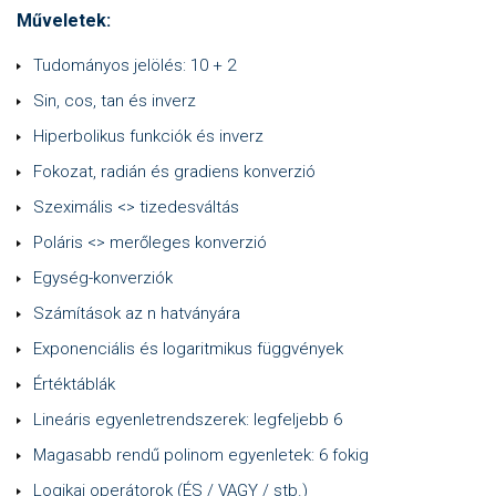
Műveletek
:
Tudományos jelölés: 10 + 2
Sin, cos, tan és inverz
Hiperbolikus funkciók és inverz
Fokozat, radián és gradiens konverzió
Szeximális <> tizedesváltás
Poláris <> merőleges konverzió
Egység-konverziók
Számítások az n hatványára
Exponenciális és logaritmikus függvények
Értéktáblák
Lineáris egyenletrendszerek: legfeljebb 6
Magasabb rendű polinom egyenletek: 6 fokig
Logikai operátorok (ÉS / VAGY / stb.)