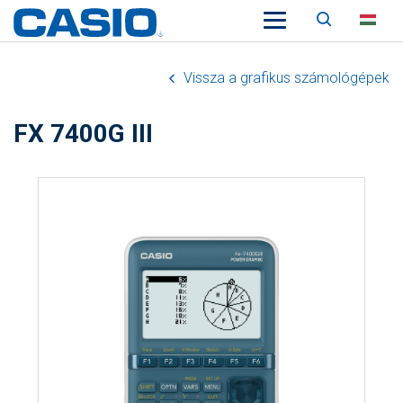
Keresés
HU
Vissza a grafikus számológépek
FX 7400G III