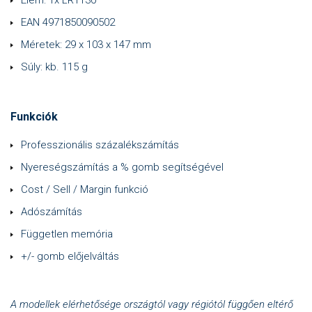
Elem: 1x LR1130
EAN 4971850090502
Méretek: 29 x 103 x 147 mm
Súly: kb. 115 g
Funkciók
Professzionális százalékszámítás
Nyereségszámítás a % gomb segítségével
Cost / Sell / Margin funkció
Adószámítás
Független memória
+/- gomb előjelváltás
A modellek elérhetősége országtól vagy régiótól függően eltérő