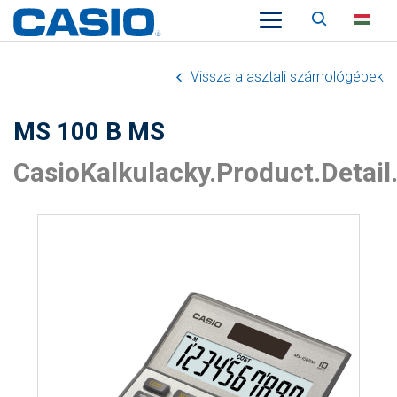
Keresés
HU
Vissza a asztali számológépek
MS 100 B MS
CasioKalkulacky.Product.Detail