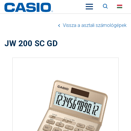
Keresés
HU
Vissza a asztali számológépek
JW 200 SC GD