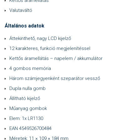
Kettős áramellátás
Valutaváltó
Általános adatok
Áttekinthető, nagy LCD kijelző
12 karakteres, funkció megjelenítéssel
Kettős áramellátás – napelem / akkumulátor
4 gombos memória
Három számjegyenként szeparátor vessző
Dupla nulla gomb
Állítható kijelző
Műanyag gombok
Elem: 1x LR1130
EAN 4549526700484
Méretek: 11 × 109 × 184 mm